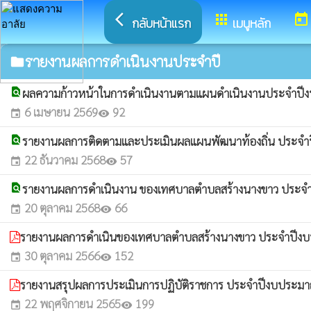
arrow_back_ios
apps
today
กลับหน้าแรก
เมนูหลัก
รายงานผลการดำเนินงานประจำปี
folder
find_in_page
ผลความก้าวหน้าในการดำเนินงานตามแผนดำเนินงานประจำปี
6 เมษายน 2569
92
event
visibility
find_in_page
รายงานผลการติดตามและประเมินผลแผนพัฒนาท้องถิ่น ประจำป
22 ธันวาคม 2568
57
event
visibility
find_in_page
รายงานผลการดำเนินงาน ของเทศบาลตำบลสร้างนางขาว ประจ
20 ตุลาคม 2568
66
event
visibility
รายงานผลการดำเนินของเทศบาลตำบลสร้างนางขาว ประจำปีง
30 ตุลาคม 2566
152
event
visibility
รายงานสรุปผลการประเมินการปฏิบัติราชการ ประจำปีงบประม
22 พฤศจิกายน 2565
199
event
visibility