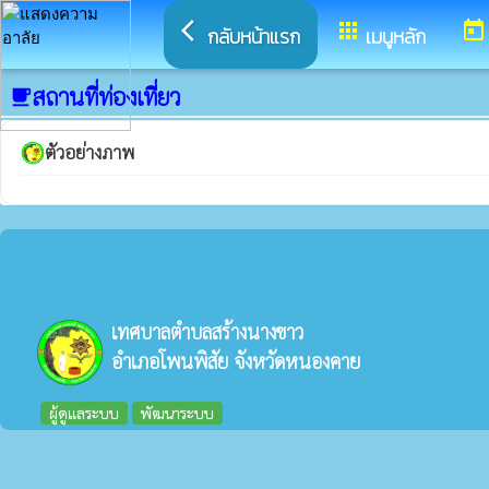
arrow_back_ios
apps
today
กลับหน้าแรก
เมนูหลัก
สถานที่ท่องเที่ยว
local_cafe
ตัวอย่างภาพ
เทศบาลตำบลสร้างนางขาว
อำเภอโพนพิสัย จังหวัดหนองคาย
ผู้ดูแลระบบ
พัฒนาระบบ