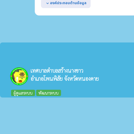
องค์ประกอบด้านข้อมูล
expand_more
แสดงผลการดำเนินการเพื่อส่งเสริมคุณธรรมและความ
น้อยประกอบด้วย
(1) มาตรการ/โครงการ/กิจกรรม (2) ขั้นตอนหรือวิธีการปฏ
(3) ช่วงระยะเวลา (4) ผู้รับผิดชอบ
(5) ผลการดำเนินการ (output) (6) ผลลัพธ์หรือผลสัมฤ
เทศบาลตำบลสร้างนางขาว
อำเภอโพนพิสัย จังหวัดหนองคาย
ผู้ดูแลระบบ
พัฒนาระบบ