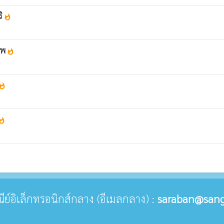
ริ
whatshot
ทพ
whatshot
atshot
atshot
ษณีย์อิเล็กทรอนิกส์กลาง (อีเมลกลาง) :
saraban@sang