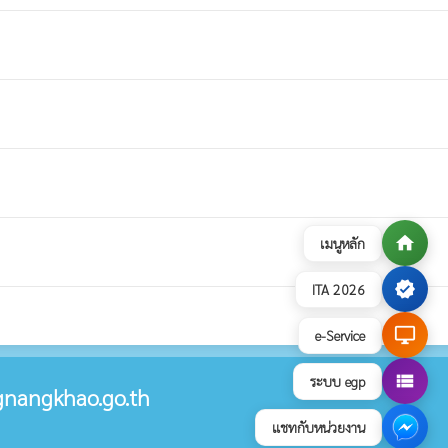
home
เมนูหลัก
verified
ITA 2026
desktop_windows
e-Service
view_list
ระบบ egp
nangkhao.go.th
แชทกับหน่วยงาน