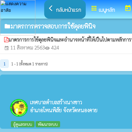
arrow_back_ios
apps
today
กลับหน้าแรก
เมนูหลัก
มาตรการตรวจสอบการใช้ดุลยพินิจ
folder
มาตรการการใช้ดุลยพินิจและอำนาจหน้าที่ให้เป็นไปตามหลักการบร
11 สิงหาคม 2563
424
event
visibility
1
1 - 1 (ทั้งหมด 1 รายการ)
เทศบาลตำบลสร้างนางขาว
อำเภอโพนพิสัย จังหวัดหนองคาย
ผู้ดูแลระบบ
พัฒนาระบบ