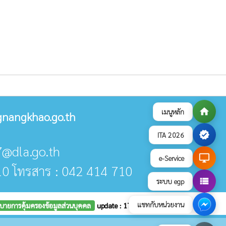
home
เมนูหลัก
nangkhao.go.th
verified
ITA 2026
7@dla.go.th
desktop_windows
e-Service
10 โทรสาร : 042 414 710
view_list
ระบบ egp
แชทกับหน่วยงาน
บายการคุ้มครองข้อมูลส่วนบุคคล
update : 17 กรกฎาคม 2569