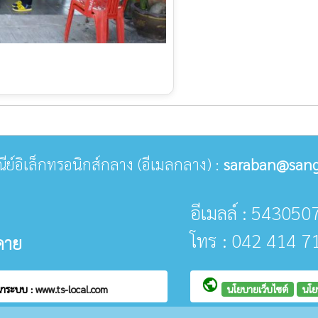
ษณีย์อิเล็กทรอนิกส์กลาง (อีเมลกลาง) :
saraban@sang
อีเมลล์ : 543050
โทร : 042 414 7
คาย
public
นาระบบ :
www.ts-local.com
นโยบายเว็บไซต์
นโย