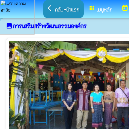
arrow_back_ios
apps
today
กลับหน้าแรก
เมนูหลัก
การเสริมสร้างวัฒนธรรมองค์กร
image